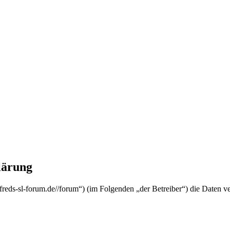
lärung
//freds-sl-forum.de//forum“) (im Folgenden „der Betreiber“) die Date