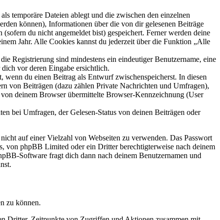
als temporäre Dateien ablegt und die zwischen den einzelnen
 werden können), Informationen über die von dir gelesenen Beiträge
 (sofern du nicht angemeldet bist) gespeichert. Ferner werden deine
inem Jahr. Alle Cookies kannst du jederzeit über die Funktion „Alle
 die Registrierung sind mindestens ein eindeutiger Benutzername, eine
dich vor deren Eingabe ersichtlich.
lt, wenn du einen Beitrag als Entwurf zwischenspeicherst. In diesen
ern von Beiträgen (dazu zählen Private Nachrichten und Umfragen),
ie von deinem Browser übermittelte Browser-Kennzeichnung (User
ten bei Umfragen, der Gelesen-Status von deinen Beiträgen oder
t nicht auf einer Vielzahl von Webseiten zu verwenden. Das Passwort
rs, von phpBB Limited oder ein Dritter berechtigterweise nach deinem
e phpBB-Software fragt dich dann nach deinem Benutzernamen und
nst.
en zu können.
sen Dritter, Zeitpunkte von Zugriffen und Aktionen zusammen mit