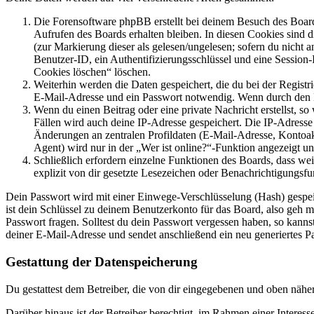
Die Forensoftware phpBB erstellt bei deinem Besuch des Board
Aufrufen des Boards erhalten bleiben. In diesen Cookies sind d
(zur Markierung dieser als gelesen/ungelesen; sofern du nicht 
Benutzer-ID, ein Authentifizierungsschlüssel und eine Session-
Cookies löschen“ löschen.
Weiterhin werden die Daten gespeichert, die du bei der Registr
E-Mail-Adresse und ein Passwort notwendig. Wenn durch den Bet
Wenn du einen Beitrag oder eine private Nachricht erstellst, so
Fällen wird auch deine IP-Adresse gespeichert. Die IP-Adress
Änderungen an zentralen Profildaten (E-Mail-Adresse, Kontoa
Agent) wird nur in der „Wer ist online?“-Funktion angezeigt un
Schließlich erfordern einzelne Funktionen des Boards, dass w
explizit von dir gesetzte Lesezeichen oder Benachrichtigungsfu
Dein Passwort wird mit einer Einwege-Verschlüsselung (Hash) gespeich
ist dein Schlüssel zu deinem Benutzerkonto für das Board, also geh m
Passwort fragen. Solltest du dein Passwort vergessen haben, so kan
deiner E-Mail-Adresse und sendet anschließend ein neu generiertes P
Gestattung der Datenspeicherung
Du gestattest dem Betreiber, die von dir eingegebenen und oben nähe
Darüber hinaus ist der Betreiber berechtigt, im Rahmen einer Intere