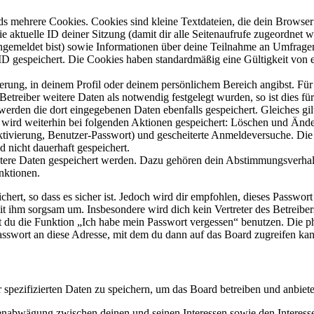
s mehrere Cookies. Cookies sind kleine Textdateien, die dein Browser 
ie aktuelle ID deiner Sitzung (damit dir alle Seitenaufrufe zugeordnet
angemeldet bist) sowie Informationen über deine Teilnahme an Umfragen
ID gespeichert. Die Cookies haben standardmäßig eine Gültigkeit von e
ierung, in deinem Profil oder deinem persönlichem Bereich angibst. Für
reiber weitere Daten als notwendig festgelegt wurden, so ist dies für 
 werden die dort eingegebenen Daten ebenfalls gespeichert. Gleiches gi
e wird weiterhin bei folgenden Aktionen gespeichert: Löschen und Änd
ktivierung, Benutzer-Passwort) und gescheiterte Anmeldeversuche. D
d nicht dauerhaft gespeichert.
eitere Daten gespeichert werden. Dazu gehören dein Abstimmungsverhal
nktionen.
ert, so dass es sicher ist. Jedoch wird dir empfohlen, dieses Passwor
it ihm sorgsam um. Insbesondere wird dich kein Vertreter des Betreibe
nst du die Funktion „Ich habe mein Passwort vergessen“ benutzen. Di
asswort an diese Adresse, mit dem du dann auf das Board zugreifen kan
r spezifizierten Daten zu speichern, um das Board betreiben und anbiet
ssenabwägung zwischen deinen und seinen Interessen sowie den Interes