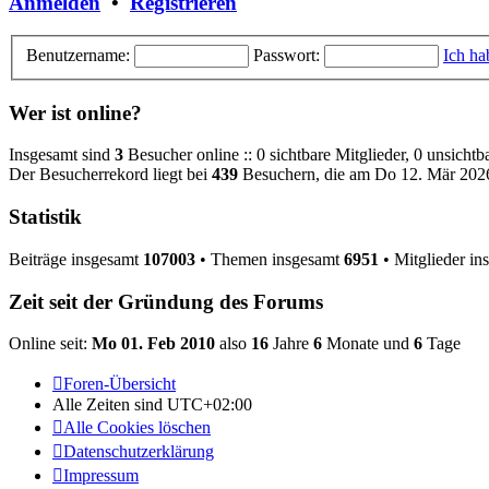
Anmelden
•
Registrieren
Benutzername:
Passwort:
Ich ha
Wer ist online?
Insgesamt sind
3
Besucher online :: 0 sichtbare Mitglieder, 0 unsicht
Der Besucherrekord liegt bei
439
Besuchern, die am Do 12. Mär 2026,
Statistik
Beiträge insgesamt
107003
• Themen insgesamt
6951
• Mitglieder i
Zeit seit der Gründung des Forums
Online seit:
Mo 01. Feb 2010
also
16
Jahre
6
Monate und
6
Tage
Foren-Übersicht
Alle Zeiten sind
UTC+02:00
Alle Cookies löschen
Datenschutzerklärung
Impressum