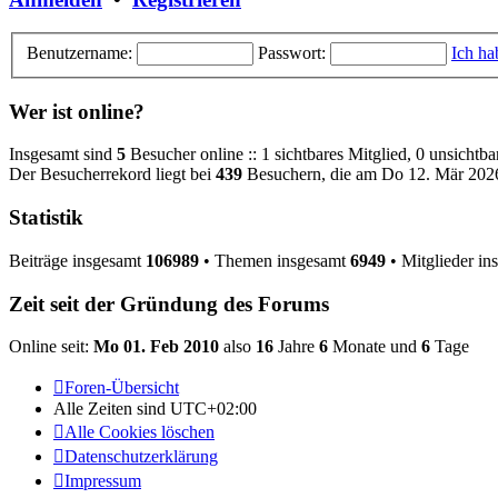
Benutzername:
Passwort:
Ich ha
Wer ist online?
Insgesamt sind
5
Besucher online :: 1 sichtbares Mitglied, 0 unsichtb
Der Besucherrekord liegt bei
439
Besuchern, die am Do 12. Mär 2026,
Statistik
Beiträge insgesamt
106989
• Themen insgesamt
6949
• Mitglieder i
Zeit seit der Gründung des Forums
Online seit:
Mo 01. Feb 2010
also
16
Jahre
6
Monate und
6
Tage
Foren-Übersicht
Alle Zeiten sind
UTC+02:00
Alle Cookies löschen
Datenschutzerklärung
Impressum